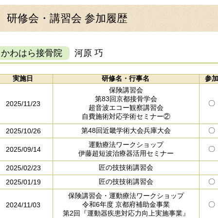
研修会・講習会 参加履歴
かわはら接骨院
河原 巧
実施日
研修名・行事名
参
保険講習会
第83回京都接骨学会
〇
2025/11/23
超音波エコー観察講習会
自費施術対応学術セミナー②
第48回近畿学術大会兵庫大会
〇
2025/10/26
運動療法ワークショップ
〇
2025/09/14
伊藤超短波治療器活用セミナー
匠の技技術講習会
2025/02/23
匠の技技術講習会
〇
2025/01/19
保険講習会・運動療法ワークショップ
令和6年度 京都府補助金事業
〇
2024/11/03
第2回『運動器疾患対応力向上実施事業』