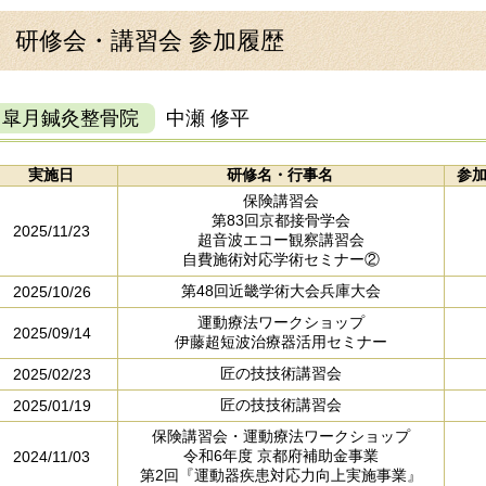
研修会・講習会 参加履歴
皐月鍼灸整骨院
中瀬 修平
実施日
研修名・行事名
参
保険講習会
第83回京都接骨学会
2025/11/23
超音波エコー観察講習会
自費施術対応学術セミナー②
第48回近畿学術大会兵庫大会
2025/10/26
運動療法ワークショップ
2025/09/14
伊藤超短波治療器活用セミナー
匠の技技術講習会
2025/02/23
匠の技技術講習会
2025/01/19
保険講習会・運動療法ワークショップ
令和6年度 京都府補助金事業
2024/11/03
第2回『運動器疾患対応力向上実施事業』